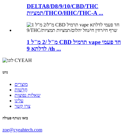
DELTA8/D8/9/10/CBD/THC
תמציות/THCO/HHC/THC-A ...
1 מ"ל /2 מ"ל CBD תרמיל vape חד פעמי
לדלתא 9 /th ...
נווט
מוצרים
חֲדָשׁוֹת
שאלות נפוצות
עלינו
צרו קשר
בואו נשתף פעולה
zoe@cyeahtech.com