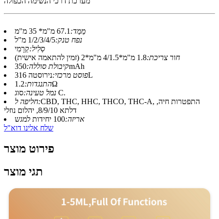
מערכת דרכי הנשימה הכפולה
מֵמַד:
67.1 מ"מ* 35 מ"מ
נפח טנק:
1/2/3/4/5 מ"ל
סְלִיל:
קֵרָמִי
חור צריכת:
1.8 מ"מ*4/1.5 מ"מ*2 (זמין להתאמה אישית)
350mAh
קיבולת סוללה:
נירוסטה 316L
פוסט מרכזי:
1.2Ω
התנגדות:
סוג C.
נמל טעינה:
CBD, THC, HHC, THCO, THC-A, התפטרות חיה,
חליפה ל:
דלתא 8/9/10, יהלום נוזלי
אריזה:
100 יחידות למגש
שלח אלינו דוא"ל
פירוט מוצר
תגי מוצר