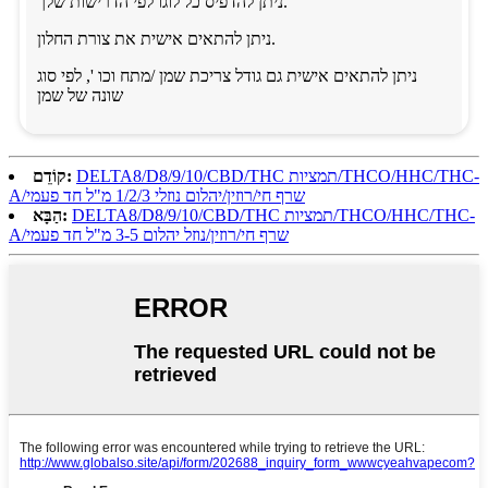
ניתן להדפיס כל לוגו לפי הדרישות שלך.
ניתן להתאים אישית את צורת החלון.
ניתן להתאים אישית גם גודל צריכת שמן /מתח וכו ', לפי סוג
שונה של שמן
DELTA8/D8/9/10/CBD/THC תמציות/THCO/HHC/THC-
קוֹדֵם:
A/שרף חי/רוזין/יהלום נוזלי 1/2/3 מ"ל חד פעמי
DELTA8/D8/9/10/CBD/THC תמציות/THCO/HHC/THC-
הַבָּא:
A/שרף חי/רוזין/נוזל יהלום 3-5 מ"ל חד פעמי