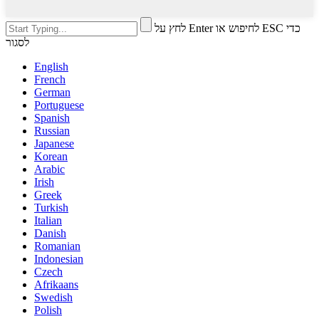
לחץ על Enter לחיפוש או ESC כדי
לסגור
English
French
German
Portuguese
Spanish
Russian
Japanese
Korean
Arabic
Irish
Greek
Turkish
Italian
Danish
Romanian
Indonesian
Czech
Afrikaans
Swedish
Polish