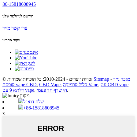
86-15818608945
הירשם לניוזלטר שלנו
צרו קשר מייד
עקוב אחרינו
מגבר נייד
-
Sitemap
© זכויות יוצרים - 2010-2024: כל הזכויות שמורות.
,
עט CBD vape
,
סליל קרמיקה Vape
,
CBD Vape
,
קופסת vape CBD
,
חי שרף חד פעמי
,
דלתא 9 עט vape
שלח דוא"ל
+86-15818608945
x